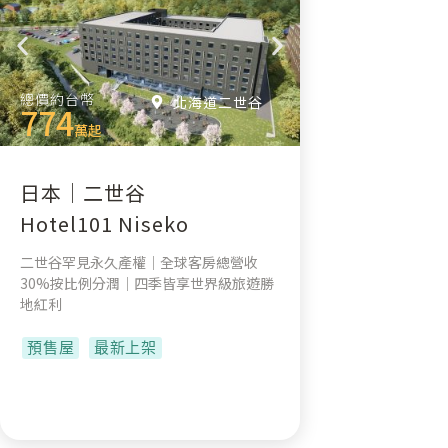
總價約台幣
北海道二世谷
774
萬起
日本｜二世谷
Hotel101 Niseko
二世谷罕見永久產權｜全球客房總營收
30%按比例分潤｜四季皆享世界級旅遊勝
地紅利
預售屋
最新上架