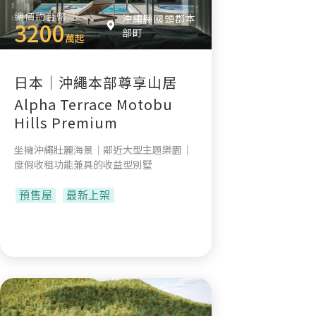
總價約台幣
沖繩縣國頭郡本
3200
部町
萬起
日本｜沖繩本部尊享山居
Alpha Terrace Motobu
Hills Premium
坐擁沖繩壯麗海景｜鄰近大型主題樂園｜
度假收租功能兼具的收益型別墅
預售屋
最新上架