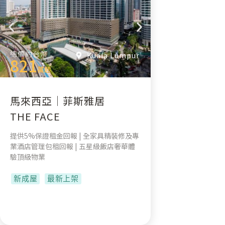
總價約台幣
Kuala Lumpur
821
萬起
馬來西亞｜菲斯雅居
THE FACE
提供5%保證租金回報 | 全家具精裝修及專
業酒店管理包租回報 | 五星級飯店奢華體
驗頂級物業
新成屋
最新上架