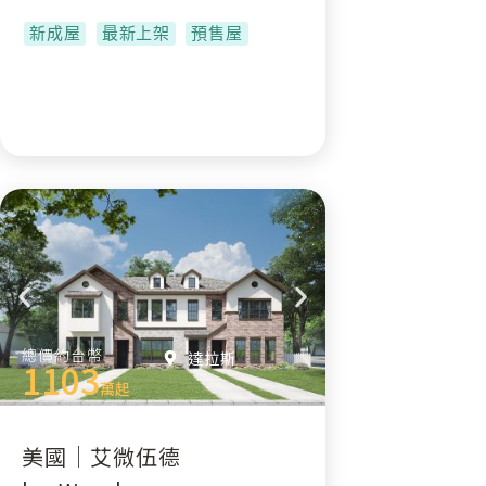
新成屋
最新上架
預售屋
總價約台幣
達拉斯
1103
萬起
美國｜艾微伍德