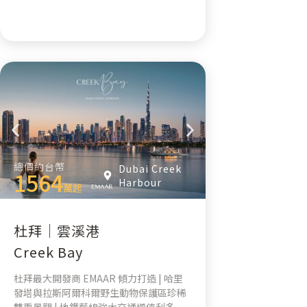
總價約台幣
Dubai Creek
1564
Harbour
萬起
杜拜｜雲溪港
Creek Bay
杜拜最大開發商 EMAAR 傾力打造 | 哈里
發塔與拉斯阿爾科爾野生動物保護區珍稀