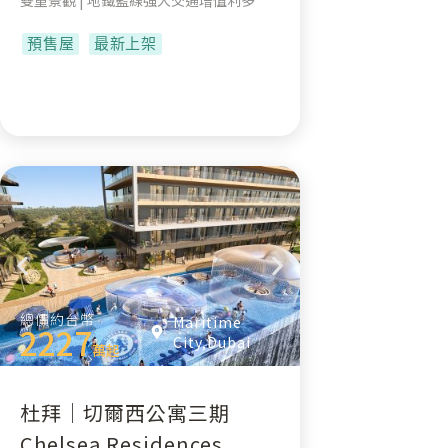
雙重景觀 | 地鐵藍線強大交通增值利多
預售屋
最新上架
總價約台幣
Maritime
2227
City,Dubai
萬起
杜拜｜切爾西公寓三期
Chelsea Residences