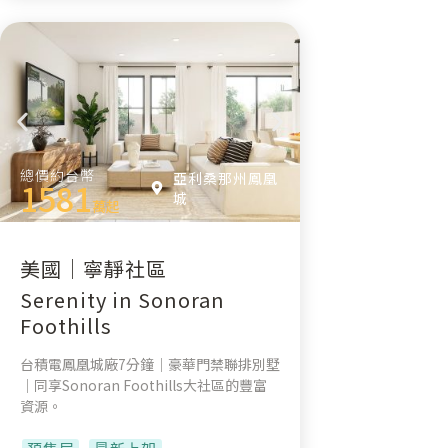
總價約台幣
亞利桑那州鳳凰
1581
城
萬起
美國｜寧靜社區
Serenity in Sonoran
Foothills
台積電鳳凰城廠7分鐘｜豪華門禁聯排別墅
｜同享Sonoran Foothills大社區的豐富
資源。