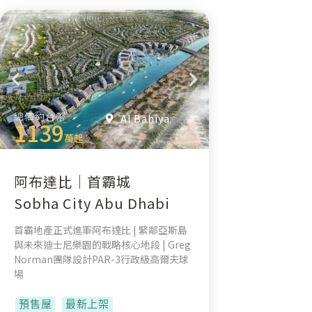
總價約台幣
Al Bahiya
1139
萬起
阿布達比｜首霸城
Sobha City Abu Dhabi
首霸地產正式進軍阿布達比 | 緊鄰亞斯島
與未來迪士尼樂園的戰略核心地段 | Greg
Norman團隊設計PAR-3行政級高爾夫球
場
預售屋
最新上架