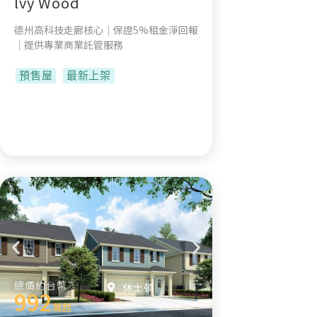
lvy Wood
德州高科技走廊核心｜保證5%租金淨回報
｜提供專業商業託管服務
預售屋
最新上架
總價約台幣
休士頓
992
萬起