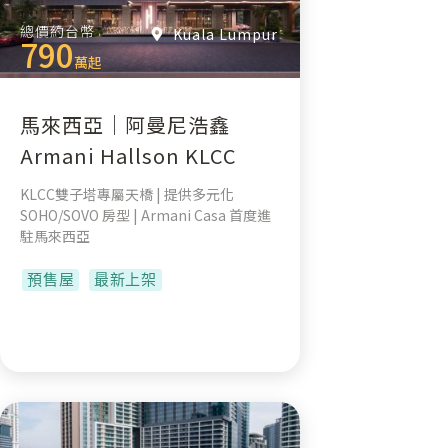
總價約台幣
Kuala Lumpur
790
萬起
馬來西亞｜阿曼尼浩鑫
Armani Hallson KLCC
KLCC雙子塔專屬天橋 | 提供多元化
SOHO/SOVO 房型 | Armani Casa 首度進
駐馬來西亞
預售屋
最新上架