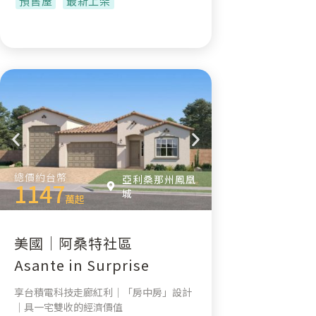
預售屋
最新上架
總價約台幣
亞利桑那州鳳凰
1147
城
萬起
美國｜阿桑特社區
Asante in Surprise
享台積電科技走廊紅利｜「房中房」設計
｜具一宅雙收的經濟價值