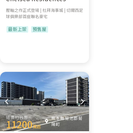
壓軸之作正式登場 | 杜拜海事城 | 切爾西足
球俱樂部首座聯名豪宅
最新上架
預售屋
總價約台幣
熊本縣菊池郡菊
11200
陽町
萬起