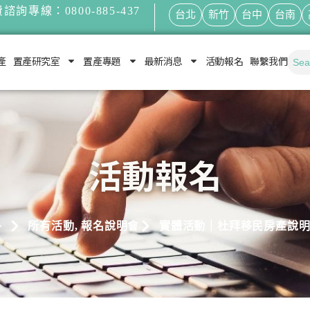
諮詢專線：0800-885-437
台北
新竹
台中
台南
產
置產研究室
置產專題
最新消息
活動報名
聯繫我們
活動報名
所有活動
,
報名說明會
實體活動｜杜拜移民房產說