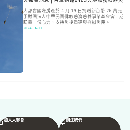
大都會國際房產於 4 月 19 日捐贈新台幣 25 萬元
予財團法人中華民國佛教慈濟慈善事業基金會，期
盼盡一份心力，支持災後重建與撫慰災民。
2024-04-03
加入大都會
關注我們