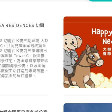
 RESIDENCES 切爾
ENCES 切爾西公寓三期登場 大都
AC，共同見證全案最終篇章
ENCES 切爾西公寓前五座塔樓已
壓軸 Tower C，限量推
海景住宅，為全球買家帶來珍
合開闊海景公寓，以及圍繞
與度假生活打造的專屬設施，
濱海氛圍的居住體驗。
| 大都會國際房產各辦公室