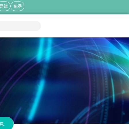
高雄
香港
息