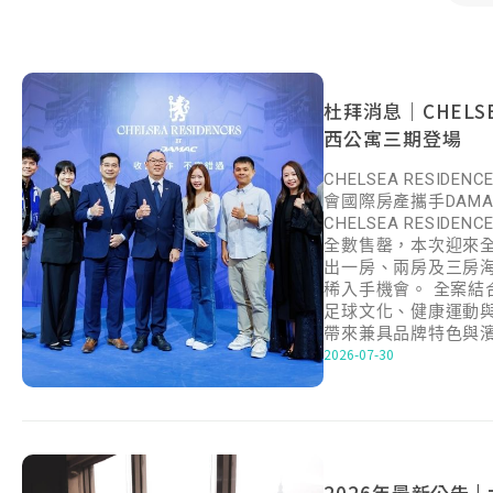
杜拜消息｜CHELSEA
西公寓三期登場
CHELSEA RESID
會國際房產攜手DAM
CHELSEA RESID
全數售罄，本次迎來全案
出一房、兩房及三房
稀入手機會。 全案結
足球文化、健康運動
帶來兼具品牌特色與
2026-07-30
2026年最新公告 