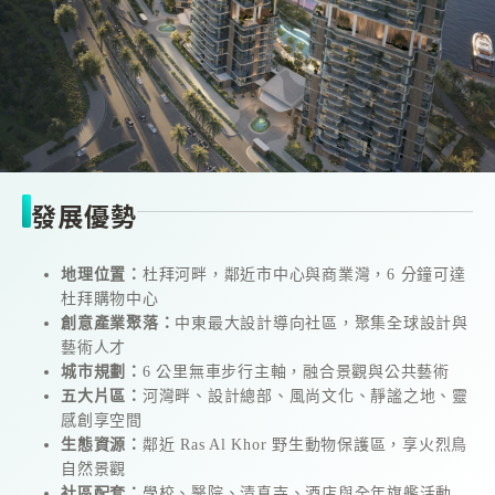
發展優勢
地理位置：
杜拜河畔，鄰近市中心與商業灣，6 分鐘可達
杜拜購物中心
創意產業聚落：
中東最大設計導向社區，聚集全球設計與
藝術人才
城市規劃：
6 公里無車步行主軸，融合景觀與公共藝術
五大片區：
河灣畔、設計總部、風尚文化、靜謐之地、靈
感創享空間
生態資源：
鄰近 Ras Al Khor 野生動物保護區，享火烈鳥
自然景觀
社區配套：
學校、醫院、清真寺、酒店與全年旗艦活動