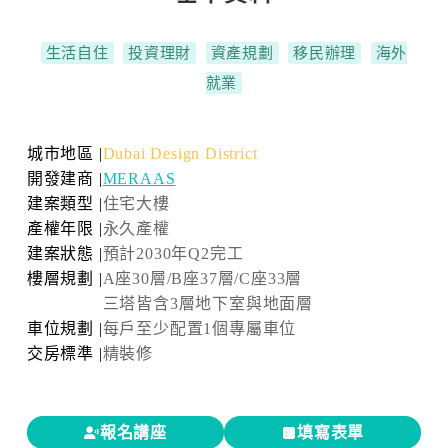
生活自住
投資理財
資產規劃
移民辦理
海外
就業
城市地區 |
Dubai Design District
開發建商 |
MERAAS
建案類型 |
住宅大樓
產權年限 |
永久產權
建案狀態 |
預計2030年Q2完工
樓層規劃 |
A座30層/B座37層/C座33層
三塔皆含3層地下室與地面層
車位規劃 |
每戶至少配置1個專屬車位
交房標準 |
精裝修
報名講座
填寫表單