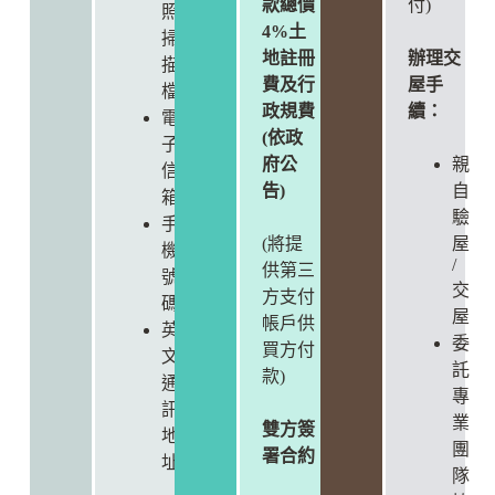
款總價
付)
照
4%土
掃
地註冊
辦理交
描
費及行
屋手
檔
政規費
續：
電
(依政
子
府公
親
信
告)
自
箱
驗
手
(將提
屋
機
/
供第三
號
交
方支付
碼
屋
帳戶供
英
委
買方付
文
託
款)
通
專
訊
業
雙方簽
地
團
署合約
址
隊