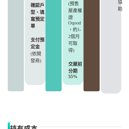
協
(預售
確認戶
助
屋產權
型、填
證
寫預定
Oqood
單
，約1-
2個月
支付預
可取
定金
得)
(依開
發商)
交屋前
分期
55%
持有成本