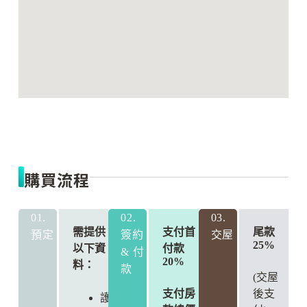
購買流程
01.
02.
03.
需提供
支付首
尾款
預定
簽約
交屋
25%
以下資
付款
& 付
20%
料：
款
(交屋
支付房
後支
護