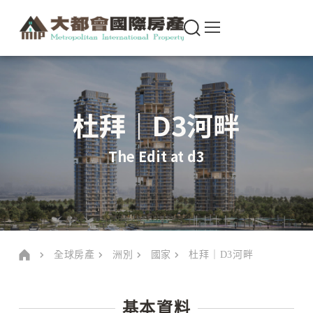
杜拜｜D3河畔
The Edit at d3
全球房產
洲別
國家
杜拜｜D3河畔
基本資料