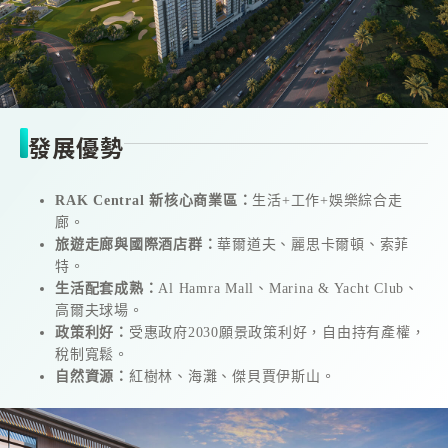
發展優勢
RAK Central 新核心商業區：
生活+工作+娛樂綜合走
廊。
旅遊走廊與國際酒店群：
華爾道夫、麗思卡爾頓、索菲
特。
生活配套成熟：
Al Hamra Mall、Marina & Yacht Club、
高爾夫球場。
政策利好：
受惠政府2030願景政策利好
，自由持有產權，
稅制寬鬆。
自然資源：
紅樹林、海灘、傑貝賈伊斯山。