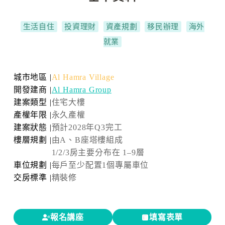
生活自住
投資理財
資產規劃
移民辦理
海外
就業
城市地區 |
Al Hamra Village
開發建商 |
Al Hamra Group
建案類型 |
住宅大樓
產權年限 |
永久產權
建案狀態 |
預計2028年Q3完工
樓層規劃 |
由A、B座塔樓組成
1/2/3房主要分布在 1–9層
車位規劃 |
每戶至少配置1個專屬車位
交房標準 |
精裝修
報名講座
填寫表單