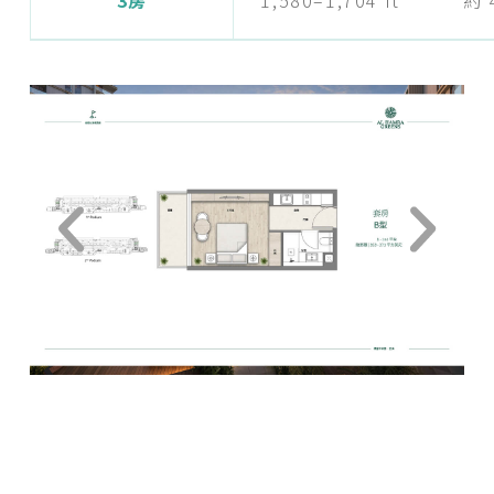
3房
1,580–1,704 ft²
約 