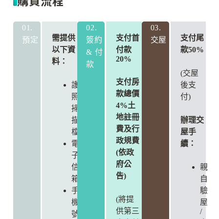
購買流程
01.
02.
03.
需提供
支付首
支付尾
預定
簽約
交屋
以下資
付款
款50%
& 付
20%
料：
款
(交屋
支付房
護
後支
款總價
照
付)
4%土
掃
地註冊
描
辦理交
費及行
檔
屋手
政規費
電
續：
(依政
子
府公
信
親
告)
箱
自
手
驗
(將提
機
屋
供第三
/
號