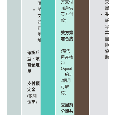
方支付
交
碼
帳戶供
屋
英
買方付
委
文
款)
託
通
專
訊
雙方簽
業
地
署合約
團
址
隊
(預售
協
確認戶
屋產權
助
型、填
證
寫預定
Oqood
單
，約1-
2個月
支付預
可取
定金
得)
(依開
發商)
交屋前
分期共