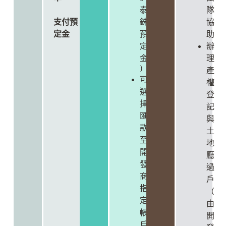
泰
隊
支付預
銖
協
定金
預
助
定
辦
金
理
)
產
可
權
選
登
擇
記
匯
與
款
土
至
地
開
廳
發
過
商
戶
指
（
定
由
帳
開
戶