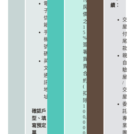
電
續：
房
子
價
信
交
之
箱
屋
1
手
5
付
%
機
尾
簽
號
款
署
碼
親
買
英
自
賣
文
驗
合
通
屋
約
訊
/
(
地
交
扣
址
屋
除
委
1
確認戶
託
0
0,
型、填
專
0
寫預定
業
0
單
團
0