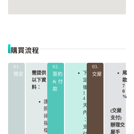
購買流程
01.
02.
03.
需提供
下
尾
預定
簽約
交屋
以下資
定
款
& 付
7
料：
後
款
0
1
%
4
護
天
照
(交屋
內
掃
支付)
：
描
辦理交
支
檔
屋手
付