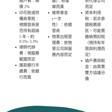
過戶費：總
繳)：依建
依代理公司
價 2%
案而異
而定
印花稅或特
維修基金
資本利得
種商業稅：
(一次
稅：若非泰
視開發商是
性）：依開
國稅務居
否持有超過
發商
民，可能需
5 年，約
物業出租管
繳納預扣稅
0.5%–3.3%
理費：依物
（視持有年
律師代辦
管公司與服
限與利潤而
費：視服務
務內容而定
定）
範圍而定
過戶費與稅
匯款銀行手
金：由買賣
續費：依銀
雙方協議分
行而異
擔