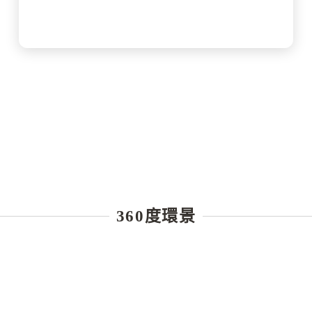
360度環景
泰國｜諾博尚壐