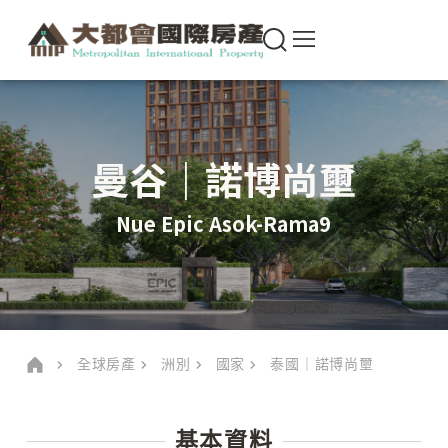
曼谷｜諾博尚壐
Nue Epic Asok-Rama9
全球房產
洲別
國家
泰國｜諾博尚壐
基本資料