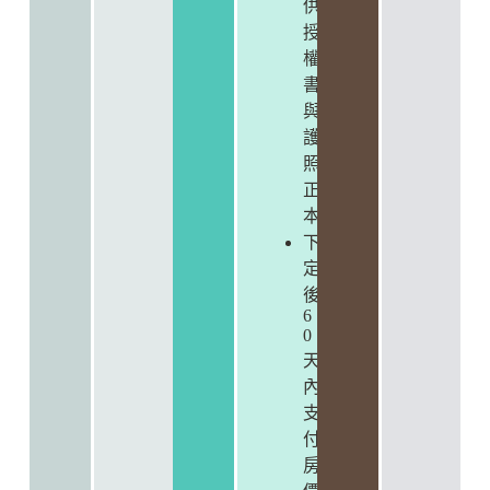
供
授
權
書
與
護
照
正
本
下
定
後
6
0
天
內
支
付
房