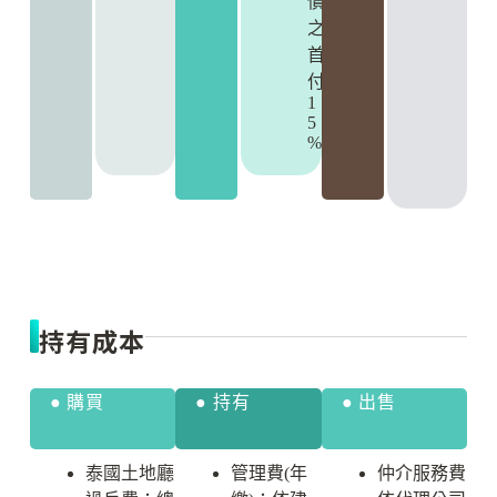
價
之
首
付
1
5
%
持有成本
● 購買
● 持有
● 出售
泰國土地廳
管理費(年
仲介服務費