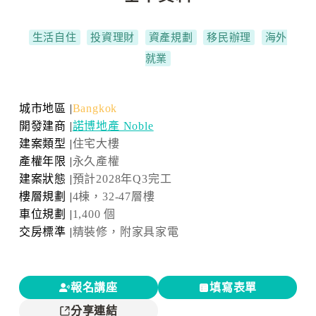
生活自住
投資理財
資產規劃
移民辦理
海外
就業
城市地區 |
Bangkok
開發建商 |
諾博地產 Noble
建案類型 |
住宅大樓
產權年限 |
永久產權
建案狀態 |
預計2028年Q3完工
樓層規劃 |
4棟，32-47層樓
車位規劃 |
1,400 個
交房標準 |
精裝修，附家具家電
報名講座
填寫表單
分享連結