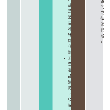
發
或
商
透
或
過
律
當
師
地
代
律
辦
師
）
代
辦
若
需
委
託
簽
約
，
須
提