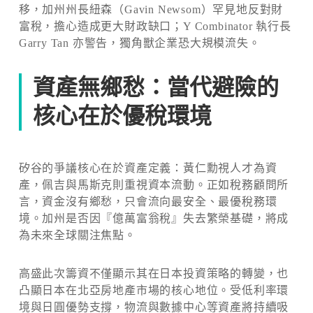
移，加州州長紐森（Gavin Newsom）罕見地反對財
富稅，擔心造成更大財政缺口；Y Combinator 執行長
Garry Tan 亦警告，獨角獸企業恐大規模流失。
資產無鄉愁：當代避險的
核心在於優稅環境
矽谷的爭議核心在於資產定義：黃仁勳視人才為資
產，佩吉與馬斯克則重視資本流動。正如稅務顧問所
言，資金沒有鄉愁，只會流向最安全、最優稅務環
境。加州是否因『億萬富翁稅』失去繁榮基礎，將成
為未來全球關注焦點。
高盛此次籌資不僅顯示其在日本投資策略的轉變，也
凸顯日本在北亞房地產市場的核心地位。受低利率環
境與日圓優勢支撐，物流與數據中心等資產將持續吸