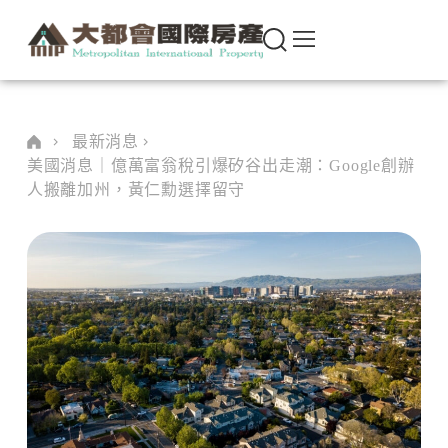
最新消息
美國消息｜億萬富翁稅引爆矽谷出走潮：Google創辦
人搬離加州，黃仁勳選擇留守