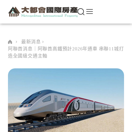
最新消息
阿聯酋消息｜阿聯酋高鐵預計2026年通車 串聯11城打
造全國級交通主軸