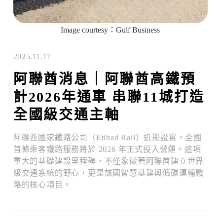
Image courtesy：Gulf Business
2025.11.17
阿聯酋消息｜阿聯酋高鐵預
計2026年通車 串聯11城打造
全國級交通主軸
阿聯酋國家鐵路公司（Etihad Rail）近期證實，全國
首條乘客鐵路服務將於 2026 年正式投入營運。
這項
重大的基礎建設里程碑，不僅象徵著阿聯酋建立世界
級交通系統的野心，更是該國智慧基建與低碳運輸戰
略的核心項目。