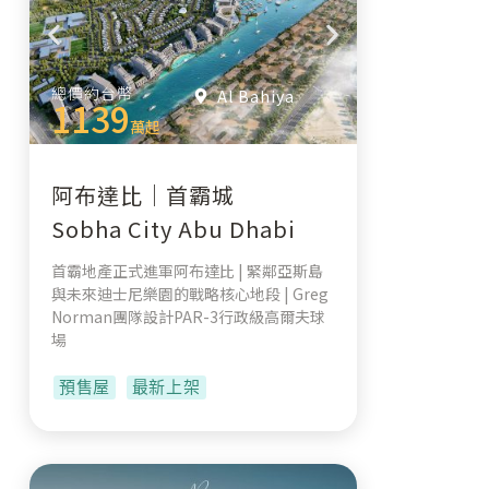
總價約台幣
Al Bahiya
1139
萬起
阿布達比｜首霸城
Sobha City Abu Dhabi
首霸地產正式進軍阿布達比 | 緊鄰亞斯島
與未來迪士尼樂園的戰略核心地段 | Greg
Norman團隊設計PAR-3行政級高爾夫球
場
預售屋
最新上架