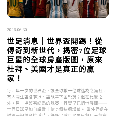
2026.06.30
世足消息｜世界盃開踢！從
傳奇到新世代，揭密7位足球
巨星的全球房產版圖，原來
杜拜、美國才是真正的贏
家！
每四年一次的世界盃，讓全球數十億球迷為之瘋狂。
有人關注誰會奪冠、誰能拿下金靴獎；但在比賽之
外，另一場沒有終點的競賽，其實早已悄悄展開——
世界級球星如何讓數十億身價持續增值。 當外界還在
討論一記精彩進球時，許多足球巨星早已將目光放在