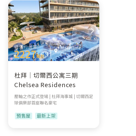
總價約台幣
Maritime
2227
City,Dubai
萬起
杜拜｜切爾西公寓三期
Chelsea Residences
壓軸之作正式登場 | 杜拜海事城 | 切爾西足
球俱樂部首座聯名豪宅
預售屋
最新上架