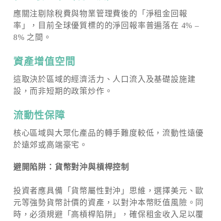
應關注剔除稅費與物業管理費後的「淨租金回報
率」，目前全球優質標的的淨回報率普遍落在 4% –
8% 之間。
資產增值空間
這取決於區域的經濟活力、人口流入及基礎設施建
設，而非短期的政策炒作。
流動性保障
核心區域與大眾化產品的轉手難度較低，流動性遠優
於遠郊或高端豪宅。
避開陷阱：貨幣對沖與槓桿控制
投資者應具備「貨幣屬性對沖」思維，選擇美元、歐
元等強勢貨幣計價的資產，以對沖本幣貶值風險。同
時，必須規避「高槓桿陷阱」，確保租金收入足以覆