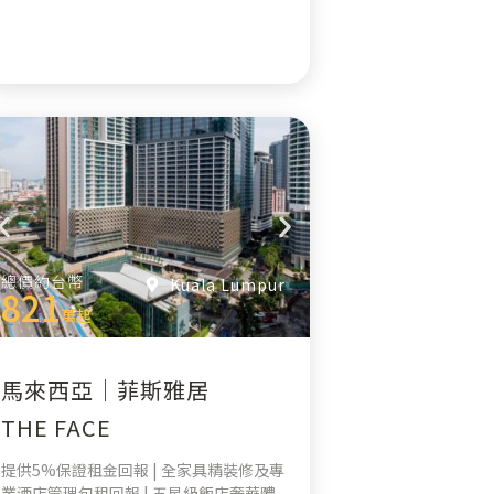
總價約台幣
Kuala Lumpur
821
萬起
馬來西亞｜菲斯雅居
THE FACE
提供5%保證租金回報 | 全家具精裝修及專
業酒店管理包租回報 | 五星級飯店奢華體