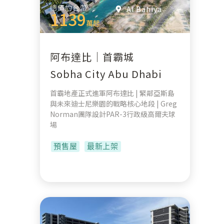
總價約台幣
Al Bahiya
1139
萬起
阿布達比｜首霸城
Sobha City Abu Dhabi
首霸地產正式進軍阿布達比 | 緊鄰亞斯島
與未來迪士尼樂園的戰略核心地段 | Greg
Norman團隊設計PAR-3行政級高爾夫球
場
預售屋
最新上架