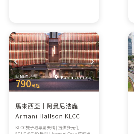
總價約台幣
Kuala Lumpur
790
萬起
馬來西亞｜阿曼尼浩鑫
Armani Hallson KLCC
KLCC雙子塔專屬天橋 | 提供多元化
SOHO/SOVO 房型 | Armani Casa 首度進