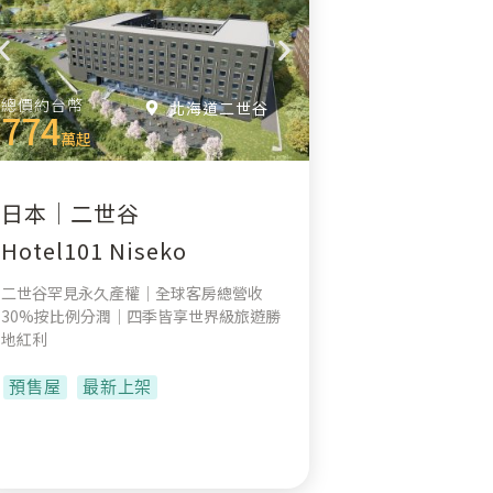
總價約台幣
北海道二世谷
774
萬起
日本｜二世谷
Hotel101 Niseko
二世谷罕見永久產權｜全球客房總營收
30%按比例分潤｜四季皆享世界級旅遊勝
地紅利
預售屋
最新上架