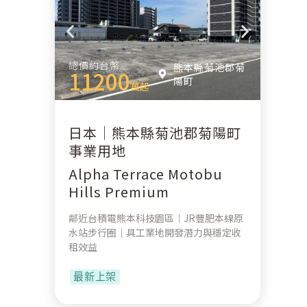
總價約台幣
熊本縣菊池郡菊
11200
陽町
萬起
日本｜熊本縣菊池郡菊陽町
事業用地
Alpha Terrace Motobu
Hills Premium
鄰近台積電熊本科技園區｜JR豐肥本線原
水站步行圈｜具工業地開發潛力與穩定收
租效益
最新上架