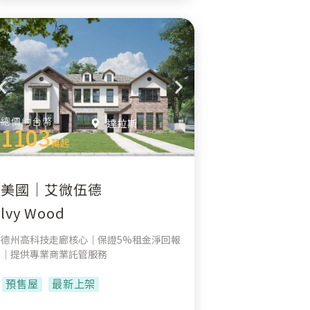
總價約台幣
達拉斯
1103
萬起
美國｜艾微伍德
lvy Wood
德州高科技走廊核心｜保證5%租金淨回報
｜提供專業商業託管服務
預售屋
最新上架