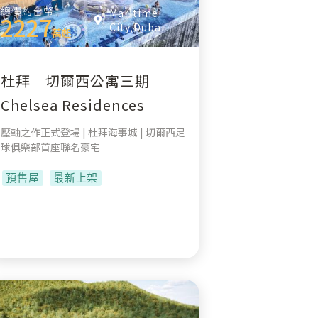
總價約台幣
Maritime
2227
City,Dubai
萬起
杜拜｜切爾西公寓三期
Chelsea Residences
壓軸之作正式登場 | 杜拜海事城 | 切爾西足
球俱樂部首座聯名豪宅
預售屋
最新上架