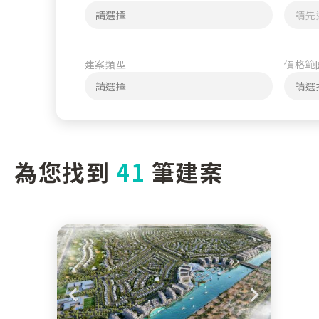
建案類型
價格範
為您找到
41
筆建案