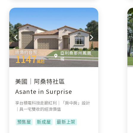
總價約台幣
亞利桑那州鳳凰
1147
城
萬起
美國｜阿桑特社區
Asante in Surprise
享台積電科技走廊紅利｜「房中房」設計
｜具一宅雙收的經濟價值
預售屋
新成屋
最新上架