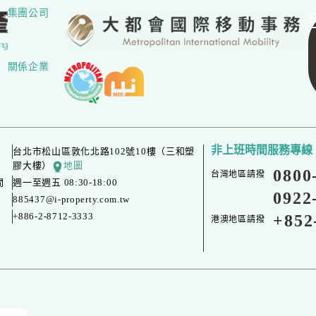
集團公司
關係企業
非上班時間服務專線
台北市松山區敦化北路102號10樓（三和塑
膠大樓）
地圖
0800
台灣地區請撥
間
週一至週五 08:30-18:00
0922
台灣地區請撥
885437@i-property.com.tw
+886-2-8712-3333
+852
港澳地區請撥