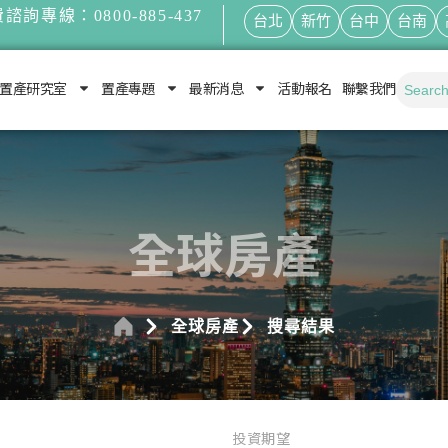
諮詢專線：0800-885-437
台北
新竹
台中
台南
置產研究室
置產專題
最新消息
活動報名
聯繫我們
全球房產
全球房產
搜尋結果
投資期望