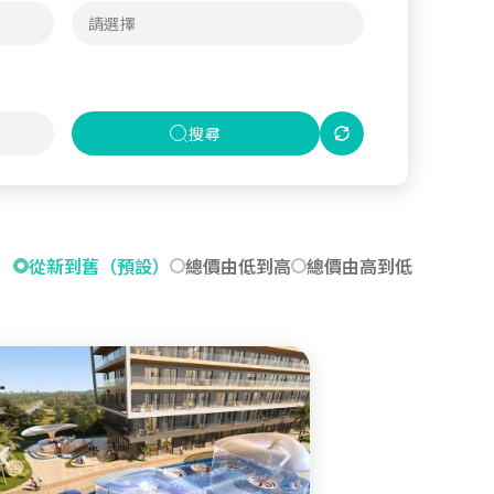
搜尋
從新到舊（預設）
總價由低到高
總價由高到低