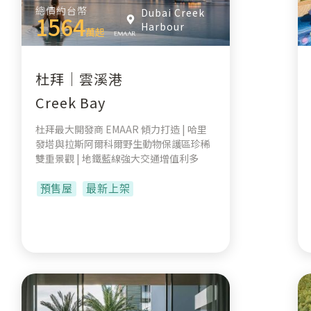
總價約台幣
Dubai Creek
1564
Harbour
萬起
杜拜｜雲溪港
Creek Bay
杜拜最大開發商 EMAAR 傾力打造 | 哈里
發塔與拉斯阿爾科爾野生動物保護區珍稀
雙重景觀 | 地鐵藍線強大交通增值利多
預售屋
最新上架