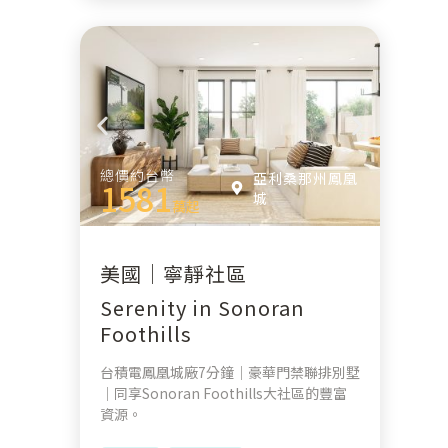
總價約台幣
亞利桑那州鳳凰
1581
城
萬起
美國｜寧靜社區
Serenity in Sonoran
Foothills
台積電鳳凰城廠7分鐘｜豪華門禁聯排別墅
｜同享Sonoran Foothills大社區的豐富
資源。