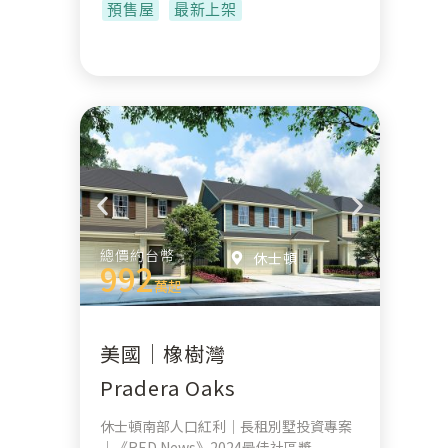
預售屋
最新上架
總價約台幣
休士頓
992
萬起
美國｜橡樹灣
Pradera Oaks
休士頓南部人口紅利｜長租別墅投資專案
｜《RED News》2024最佳社區獎